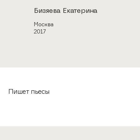
Автор
Бизяева Екатерина
Город
Москва
Год
2017
Пишет пьесы