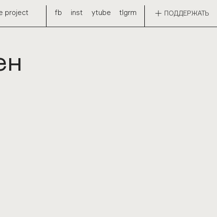
e project
fb
inst
ytube
tlgrm
ПОДДЕРЖАТЬ
ен