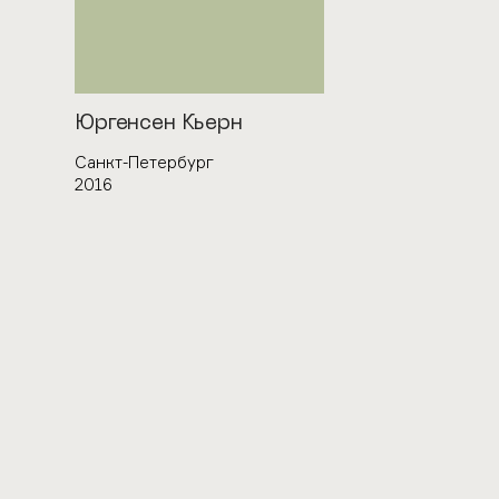
Автор
Юргенсен Кьерн
Город
Санкт-Петербург
Год
2016