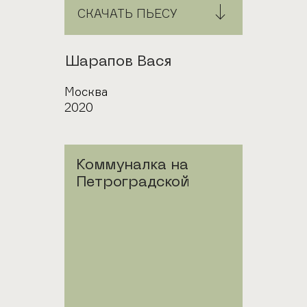
СКАЧАТЬ ПЬЕСУ
Автор
Шарапов Вася
Город
Москва
Год
2020
Коммуналка на
Петроградской