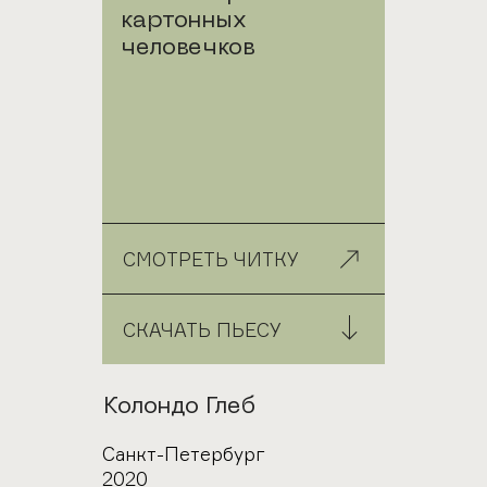
картонных
человечков
СМОТРЕТЬ ЧИТКУ
СКАЧАТЬ ПЬЕСУ
Автор
Колондо Глеб
Город
Санкт-Петербург
Год
2020