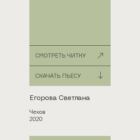
СМОТРЕТЬ ЧИТКУ
СКАЧАТЬ ПЬЕСУ
Автор
Егорова Светлана
Город
Чехов
Год
2020