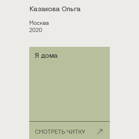
Автор
Казакова Ольга
Город
Москва
Год
2020
Я дома
СМОТРЕТЬ ЧИТКУ