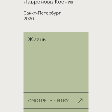
Автор
Лавренова Ксения
Город
Санкт-Петербург
Год
2020
Жизнь
СМОТРЕТЬ ЧИТКУ